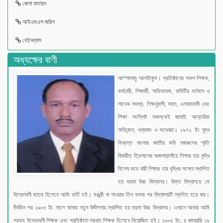
জেলা বাতায়ন
আইএমএস জরিপ
বেইনব্যাস
অধ্যক্ষের বাণী
আস্সালামু আলাইকুম। প্রতিষ্ঠানের সকল শিক্ষক,
কর্মচারী, শিক্ষার্থী, অভিভাবক, কমিটির বর্তমান ও
সাবেক সদস্য, শিক্ষনুরাগী, দাতা, এলাকাবাসী এবং
শিক্ষা সংশ্লিষ্ট সকলকেই জানাই আন্তরিক
অভিনন্দন, ধন্যবাদ ও শুভেচ্ছা। ১৯৭২ ইং যুদ্ধ
বিধ্বস্ত বাংলার জাতীয় কবি নজরুলের স্মৃতি
বিজরীত ত্রিশালের অজপাড়াগাঁয়ে শিক্ষার হার বৃদ্ধি
বিশেষ করে নারী শিক্ষার হার বৃদ্ধির লক্ষ্যে স্থাপিত
হয় বড়মা উচ্চ বিদ্যালয়। উক্ত বিদ্যালয়ে ১ম
উদ্ভোধনী ছাত্র হিসেবে আমি ভর্তি হই। মঞ্জুরী না পাওয়ায় তিন বৎসর পর বিদ্যালয়টি স্থগিত হয়ে যায়।
দীর্ঘদিন পর ১৯৮৫ ইং সালে আবার নতুন উদ্দীপনায় স্থাপিত হয় বড়মা উচ্চ বিদ্যালয়। এখানে আবার আমি
প্রথম উদ্ভোধনী শিক্ষক এবং প্রতিষ্ঠাতা প্রধান শিক্ষক হিসেবে নিয়োজিত হই। ১৯৮৫ ইং, ৪ জানুয়ারি ১৯