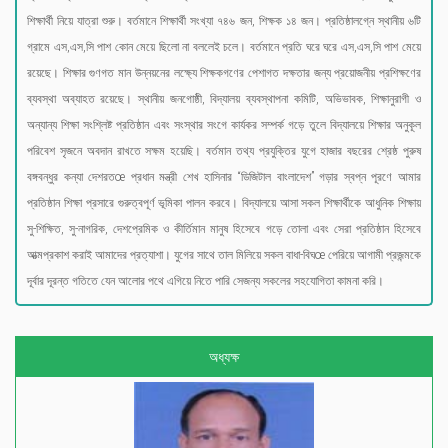
শিক্ষার্থী নিয়ে যাত্রা শুরু। বর্তমানে শিক্ষার্থী সংখ্যা ৭৪৬ জন, শিক্ষক ১৪ জন। প্রতিষ্ঠালগ্নে স্থানীয় ৬টি
গ্রামে এস,এস,সি পাশ কোন মেয়ে ছিলো না বললেই চলে। বর্তমানে প্রতি ঘরে ঘরে এস,এস,সি পাশ মেয়ে
রয়েছে। শিক্ষার গুণগত মান উন্নয়নের লক্ষ্যে শিক্ষকগণের পেশাগত দক্ষতার জন্য প্রয়োজনীয় প্রশিক্ষণের
ব্যবস্থা অব্যাহত রয়েছে। স্থানীয় জনগোষ্ঠী, বিদ্যালয় ব্যবস্থাপনা কমিটি, অভিভাবক, শিক্ষানুরাগী ও
অন্যান্য শিক্ষা সংশ্লিষ্ট প্রতিষ্ঠান এবং সংস্থার সংগে কার্যকর সম্পর্ক গড়ে তুলে বিদ্যালয়ে শিক্ষার অনুকূল
পরিবেশ সৃজনে অবদান রাখতে সক্ষম হয়েছি। বর্তমান তথ্য প্রযুক্তির যুগে হাজার বছরের শ্রেষ্ঠ পুরুষ
বঙ্গবন্ধুর কন্যা দেশরতœ প্রধান মন্ত্রী শেখ হাসিনার “ডিজিটাল বাংলাদেশ” গড়ার স্বপ্ন পূরণে আমার
প্রতিষ্ঠান শিক্ষা প্রসারে গুরুত্বপূর্ণ ভূমিকা পালন করবে। বিদ্যালয়ে আসা সকল শিক্ষার্থীকে আধুনিক শিক্ষায়
সু-শিক্ষিত, সু-নাগরিক, দেশপ্রেমিক ও কীর্তিমান মানুষ হিসেবে গড়ে তোলা এবং সেরা প্রতিষ্ঠান হিসেবে
আত্মপ্রকাশ করাই আমাদের প্রত্যাশা। যুগের সাথে তাল মিলিয়ে সকল বাধা-বিঘœ পেরিয়ে আগামী প্রজন্মকে
দূর্বার দূরন্ত গতিতে যেন আলোর পথে এগিয়ে নিতে পারি সেজন্য সকলের সহযোগিতা কামনা করি।
অধ্যক্ষ