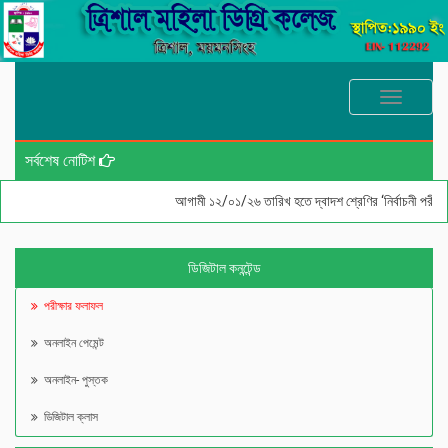
Toggle
navigati
সর্বশেষ নোটিশ
আগামী ১২/০১/২৬ তারিখ হতে দ্বাদশ শ্রেণির ‘নির্বাচনী পরীক্ষ
ডিজিটাল কনন্টেন্ড
পরীক্ষার ফলাফল
অনলাইন পেমেন্ট
অনলাইন- পুস্তক
ডিজিটাল ক্লাস